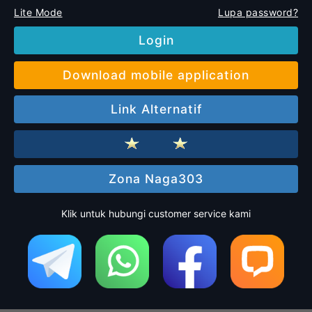
Lite Mode
Lupa password?
Login
Download mobile application
Link Alternatif
Zona Naga303
Klik untuk hubungi customer service kami