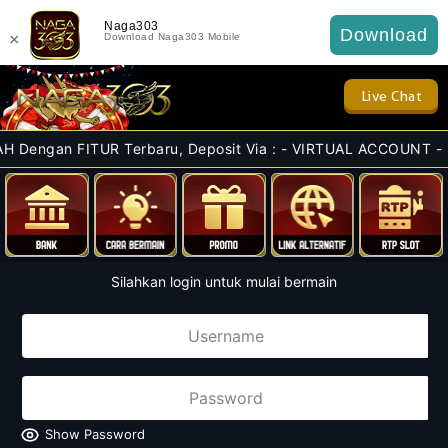
Naga303
Download
×
Download Naga303 Mobile
Live Chat
 FITUR Terbaru, Deposit Via : - VIRTUAL ACCOUNT - E-WALLET
Silahkan login untuk mulai bermain
Show Password