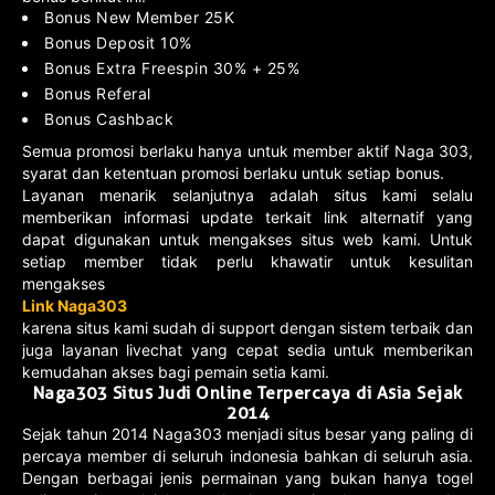
Bonus New Member 25K
Bonus Deposit 10%
Bonus Extra Freespin 30% + 25%
Bonus Referal
Bonus Cashback
Semua promosi berlaku hanya untuk member aktif Naga 303,
syarat dan ketentuan promosi berlaku untuk setiap bonus.
Layanan menarik selanjutnya adalah situs kami selalu
memberikan informasi update terkait link alternatif yang
dapat digunakan untuk mengakses situs web kami. Untuk
setiap member tidak perlu khawatir untuk kesulitan
mengakses
Link Naga303
karena situs kami sudah di support dengan sistem terbaik dan
juga layanan livechat yang cepat sedia untuk memberikan
kemudahan akses bagi pemain setia kami.
Naga303 Situs Judi Online Terpercaya di Asia Sejak
2014
Sejak tahun 2014 Naga303 menjadi situs besar yang paling di
percaya member di seluruh indonesia bahkan di seluruh asia.
Dengan berbagai jenis permainan yang bukan hanya togel