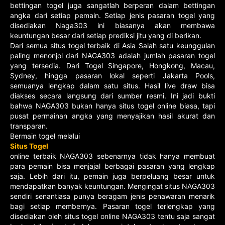
bettingan togel juga sangatlah berperan dalam bettingan
angka dari setiap pemain. Setiap jenis pasaran togel yang
disediakan Naga303 ini biasanya akan membawa
keuntungan besar dari setiap prediksi jitu yang di berikan.
Dari semua situs togel terbaik di Asia Salah satu keunggulan
paling menonjol dari NAGA303 adalah jumlah pasaran togel
yang tersedia. Dari Togel Singapore, Hongkong, Macau,
Sydney, hingga pasaran lokal seperti Jakarta Pools,
semuanya lengkap dalam satu situs. Hasil live draw bisa
diakses secara langsung dari sumber resmi. Ini jadi bukti
bahwa NAGA303 bukan hanya situs togel online biasa, tapi
pusat permainan angka yang menyajikan hasil akurat dan
transparan.
Bermain togel melalui
Situs Togel
online terbaik NAGA303 sebenarnya tidak hanya membuat
para pemain bisa menjajal berbagai pasaran yang lengkap
saja. Lebih dari itu, pemain juga berpeluang besar untuk
mendapatkan banyak keuntungan. Mengingat situs NAGA303
sendiri senantiasa punya beragam jenis penawaran menarik
bagi setiap membernya. Pasaran togel terlengkap yang
disediakan oleh situs togel online NAGA303 tentu saja sangat